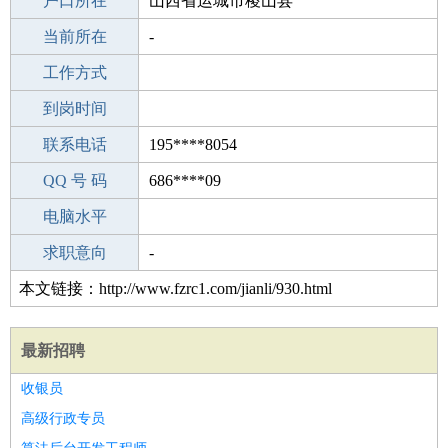
毕业学校
户口所在
成人教育
山西省运城市稷山县
所学专业
当前所在
-
-
工作经验
工作方式
21
驾 照
到岗时间
B照
期望月薪
联系电话
195****8054
手机号码
QQ 号 码
195****8054
686****09
微信号码
电脑水平
195****8054
外语水平
求职意向
-
本文链接：http://www.fzrc1.com/jianli/930.html
最新招聘
收银员
高级行政专员