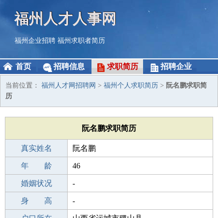
福州人才人事网
福州企业招聘
福州求职者简历
首页
招聘信息
求职简历
招聘企业
当前位置：
福州人才网招聘网
>
福州个人求职简历
>
阮名鹏求职简
历
阮名鹏求职简历
真实姓名
阮名鹏
性 别
年 龄
男
46
出生年月
婚姻状况
1980-02-03
-
学 历
身 高
成人教育
-