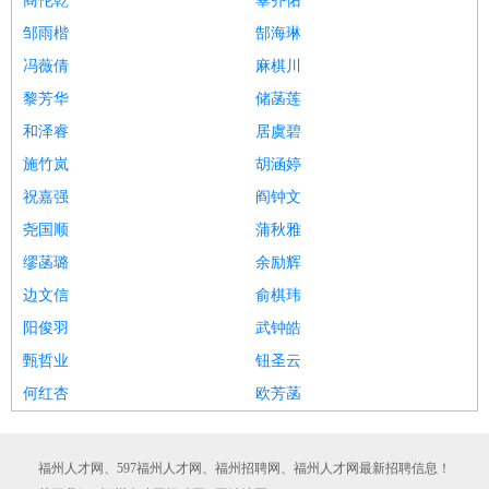
商伦乾
辜齐佑
邹雨楷
郜海琳
冯薇倩
麻棋川
黎芳华
储菡莲
和泽睿
居虞碧
施竹岚
胡涵婷
祝嘉强
阎钟文
尧国顺
蒲秋雅
缪菡璐
余励辉
边文信
俞棋玮
阳俊羽
武钟皓
甄哲业
钮圣云
何红杏
欧芳菡
福州人才网、597福州人才网、福州招聘网、福州人才网最新招聘信息！