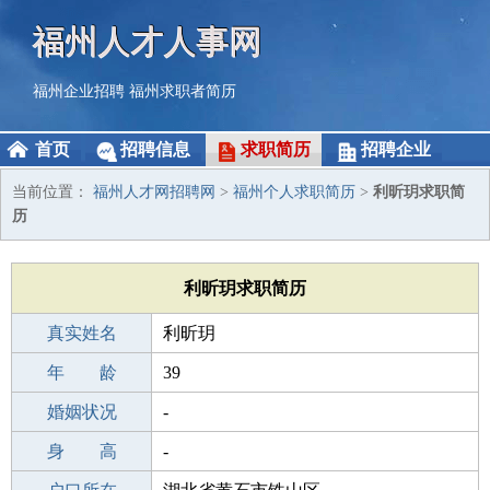
福州人才人事网
福州企业招聘
福州求职者简历
首页
招聘信息
求职简历
招聘企业
当前位置：
福州人才网招聘网
>
福州个人求职简历
>
利昕玥求职简
历
利昕玥求职简历
真实姓名
利昕玥
性 别
年 龄
女
39
出生年月
婚姻状况
1987-10-26
-
学 历
身 高
成人教育
-