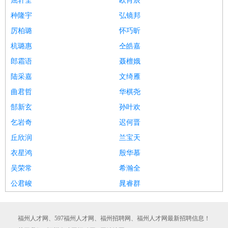
屈轩全
欧肖辰
种隆宇
弘镜邦
厉柏璐
怀巧昕
杭璐惠
仝皓嘉
郎霜语
聂檀娥
陆采嘉
文绮雁
曲君哲
华棋尧
郜新玄
孙叶欢
乞岩奇
迟何晋
丘欣润
兰宝天
衣星鸿
殷华慕
吴荣常
希瀚全
公君峻
晁睿群
福州人才网、597福州人才网、福州招聘网、福州人才网最新招聘信息！