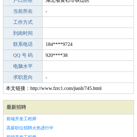
毕业学校
户口所在
宿迁圣苑职业技术学校
湖北省黄石市铁山区
所学专业
当前所在
-
-
工作经验
工作方式
12
驾 照
到岗时间
无
期望月薪
联系电话
184****9724
手机号码
QQ 号 码
184****9724
920****38
微信号码
电脑水平
184****9724
外语水平
求职意向
-
本文链接：http://www.fzrc1.com/jianli/745.html
最新招聘
前端开发工程师
高薪职位招聘火热进行中