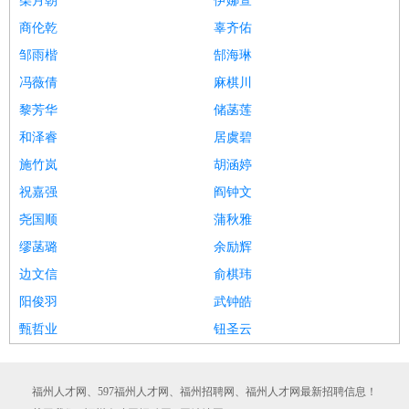
柴月朝
伊娜萱
商伦乾
辜齐佑
邹雨楷
郜海琳
冯薇倩
麻棋川
黎芳华
储菡莲
和泽睿
居虞碧
施竹岚
胡涵婷
祝嘉强
阎钟文
尧国顺
蒲秋雅
缪菡璐
余励辉
边文信
俞棋玮
阳俊羽
武钟皓
甄哲业
钮圣云
福州人才网、597福州人才网、福州招聘网、福州人才网最新招聘信息！