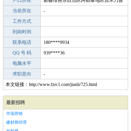
毕业学校
户口所在
长乐第二中学
新疆维吾尔自治区阿勒泰地区吉木乃县
所学专业
当前所在
-
-
工作经验
工作方式
19
驾 照
到岗时间
无
期望月薪
联系电话
180****9934
手机号码
QQ 号 码
180****9934
939****36
微信号码
电脑水平
180****9934
外语水平
求职意向
-
本文链接：http://www.fzrc1.com/jianli/725.html
最新招聘
市场营销
建材商经理