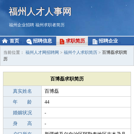
福州人才人事网
福州企业招聘
福州求职者简历
首页
招聘信息
求职简历
招聘企业
当前位置：
福州人才网招聘网
>
福州个人求职简历
>
百博磊求职简
历
百博磊求职简历
真实姓名
百博磊
性 别
年 龄
男
44
出生年月
婚姻状况
1982-08-27
-
学 历
身 高
高中
-