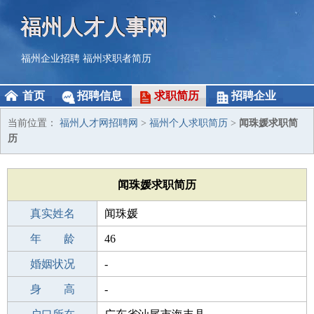
福州人才人事网
福州企业招聘
福州求职者简历
首页
招聘信息
求职简历
招聘企业
当前位置：
福州人才网招聘网
>
福州个人求职简历
>
闻珠媛求职简
历
闻珠媛求职简历
真实姓名
闻珠媛
性 别
年 龄
女
46
出生年月
婚姻状况
1980-09-26
-
学 历
身 高
高中
-