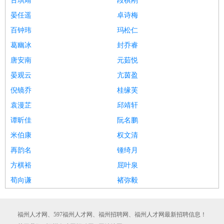
古琪靖
段棋刚
晏任遥
卓诗梅
百钟玮
玛松仁
葛幽冰
封乔睿
唐安南
元茹悦
晏观云
亢茵盈
倪镜乔
桂缘芙
袁漫芷
邱靖轩
谭昕佳
阮名鹏
米伯康
权文清
再韵名
锺绮月
方棋裕
屈叶泉
荀向谦
褚弥毅
福州人才网、597福州人才网、福州招聘网、福州人才网最新招聘信息！