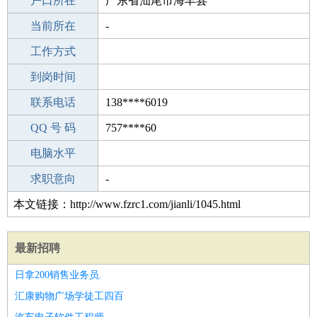
毕业学校
户口所在
南阳东风机械厂子弟学校
广东省汕尾市海丰县
所学专业
当前所在
-
-
工作经验
工作方式
22
驾 照
到岗时间
B照
期望月薪
联系电话
138****6019
手机号码
QQ 号 码
138****6019
757****60
微信号码
电脑水平
138****6019
外语水平
求职意向
-
本文链接：http://www.fzrc1.com/jianli/1045.html
最新招聘
日拿200销售业务员.
汇康购物广场学徒工四百