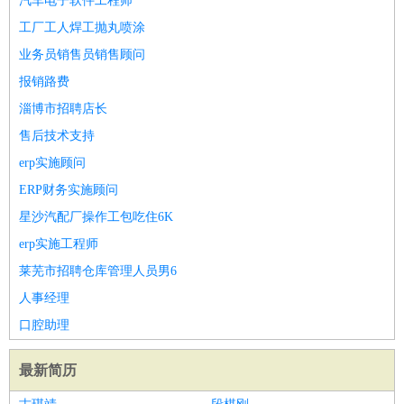
汽车电子软件工程师
工厂工人焊工抛丸喷涂
业务员销售员销售顾问
报销路费
淄博市招聘店长
售后技术支持
erp实施顾问
ERP财务实施顾问
星沙汽配厂操作工包吃住6K
erp实施工程师
莱芜市招聘仓库管理人员男6
人事经理
口腔助理
最新简历