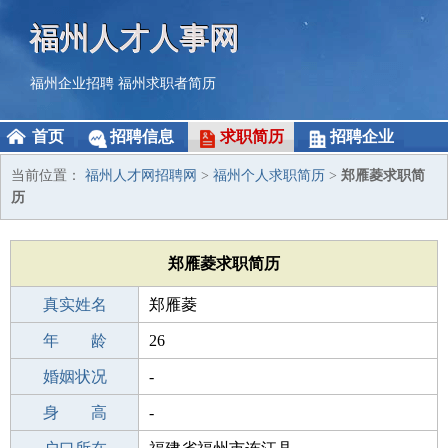
福州人才人事网
福州企业招聘
福州求职者简历
首页
招聘信息
求职简历
招聘企业
当前位置：
福州人才网招聘网
>
福州个人求职简历
>
郑雁菱求职简
历
郑雁菱求职简历
真实姓名
郑雁菱
性 别
年 龄
女
26
出生年月
婚姻状况
2000-04-18
-
学 历
身 高
中专
-