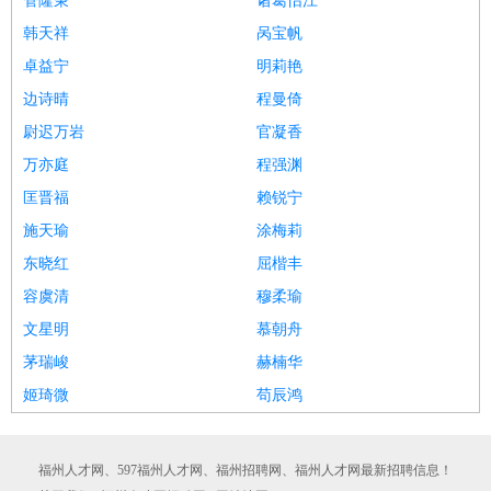
管隆秉
诸葛怡江
韩天祥
呙宝帆
卓益宁
明莉艳
边诗晴
程曼倚
尉迟万岩
官凝香
万亦庭
程强渊
匡晋福
赖锐宁
施天瑜
涂梅莉
东晓红
屈楷丰
容虞清
穆柔瑜
文星明
慕朝舟
茅瑞峻
赫楠华
姬琦微
苟辰鸿
福州人才网、597福州人才网、福州招聘网、福州人才网最新招聘信息！