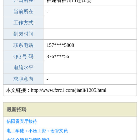
毕业学校
户口所在
中专
福建省福州市连江县
所学专业
当前所在
-
-
工作经验
工作方式
0
驾 照
到岗时间
未知
期望月薪
联系电话
157****5808
手机号码
QQ 号 码
157****5808
376****56
微信号码
电脑水平
157****5808
外语水平
求职意向
-
本文链接：http://www.fzrc1.com/jianli/1205.html
最新招聘
信阳贵宾厅接待
电工学徒＋不压工资＋仓管文员