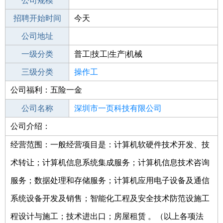
工作地点
公司规模
福州鼓楼区
招聘开始时间
公司电话
今天
招聘结束时间
公司地址
2022-06-09
一级分类
普工|技工|生产|机械
二级分类
三级分类
普工/技工
操作工
公司福利：五险一金
其他行业
不限
公司名称
深圳市一页科技有限公司
公司介绍：
公司类型
有限责任公司(法人独资)
经营范围：一般经营项目是：计算机软硬件技术开发、技
术转让；计算机信息系统集成服务；计算机信息技术咨询
服务；数据处理和存储服务；计算机应用电子设备及通信
系统设备开发及销售；智能化工程及安全技术防范设施工
程设计与施工；技术进出口；房屋租赁 。（以上各项法