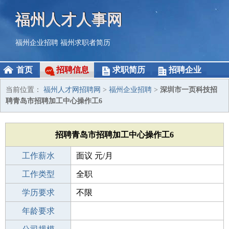
福州人才人事网
福州企业招聘
福州求职者简历
首页
招聘信息
求职简历
招聘企业
当前位置：
福州人才网招聘网
>
福州企业招聘
>
深圳市一页科技招
聘青岛市招聘加工中心操作工6
招聘青岛市招聘加工中心操作工6
工作薪水
面议 元/月
招聘人数
工作类型
10人
全职
性别要求
学历要求
-
不限
工作经验
年龄要求
不限