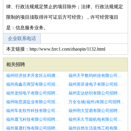
律、行政法规规定禁止的项目除外；法律、行政法规规定
限制的项目须取得许可证后方可经营），许可经营项目
是：信息服务业务。
企业联系电话
本文链接：http://www.fzrc1.com/zhaopin/1132.html
相关招聘
福州经济技术开发区云码溯源投资合伙企业(有限合伙)招聘H柳州操作工过年赚钱来咯
福州天平数码科技有限公司招聘月薪八千
福州燕鑫庄商贸有限公司招聘数控操作工
福州英菲凌电子有限公司招聘挤出师傅
福州龙恒电子有限公司招聘操作工
福州宏达纺织有限公司招聘重庆月7千活简单包吃住
福州味思源盐业有限公司招聘操作工
万全仓储(福州)有限公司招聘制浆操作工
福州车友软件科技有限公司招聘分切机操作工
福州明大贸易有限公司招聘中卫9K物流助理待遇优年底双薪
福州晟飞科技有限公司招聘生产操作工
福州禾久节能机电有限公司招聘月薪八千
福州展晟灯饰有限公司招聘璧山家具厂招聘操作工
福州自然生活装饰工程有限公司招聘加工中心