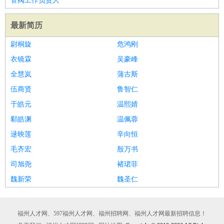
管阀工作负责人
最新简历
尉桐旋
危鸿刚
衣镜霖
吴豪峰
全慧岚
蒲古斯
伍商贤
鲁智仁
于皓元
温熙婧
郗皓渊
温佩蓉
逯映莲
辛向恒
毛齐宏
殷万书
司旭尧
褚珺菲
魏新荣
魏圣仁
福州人才网、597福州人才网、福州招聘网、福州人才网最新招聘信息！