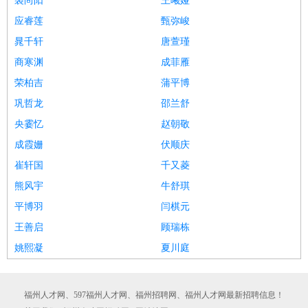
裘尚阳
王曦娅
应睿莲
甄弥峻
晁千轩
唐萱瑾
商寒渊
成菲雁
荣柏吉
蒲平博
巩哲龙
邵兰舒
央霎忆
赵朝敬
成霞姗
伏顺庆
崔轩国
千又菱
熊风宇
牛舒琪
平博羽
闫棋元
王善启
顾瑞栋
姚熙凝
夏川庭
福州人才网、597福州人才网、福州招聘网、福州人才网最新招聘信息！