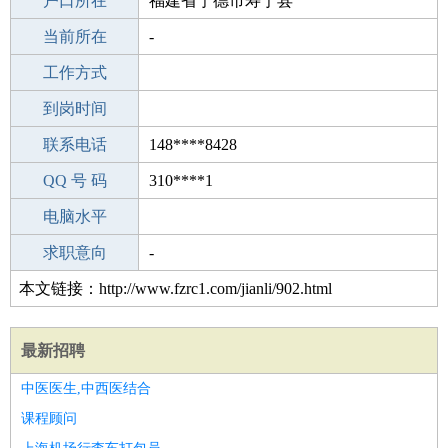
毕业学校
户口所在
安丘贾戈镇中心中学
福建省宁德市寿宁县
所学专业
当前所在
-
-
工作经验
工作方式
2
驾 照
到岗时间
无
期望月薪
联系电话
148****8428
手机号码
QQ 号 码
148****8428
310****1
微信号码
电脑水平
148****8428
外语水平
求职意向
-
本文链接：http://www.fzrc1.com/jianli/902.html
最新招聘
中医医生,中西医结合
课程顾问