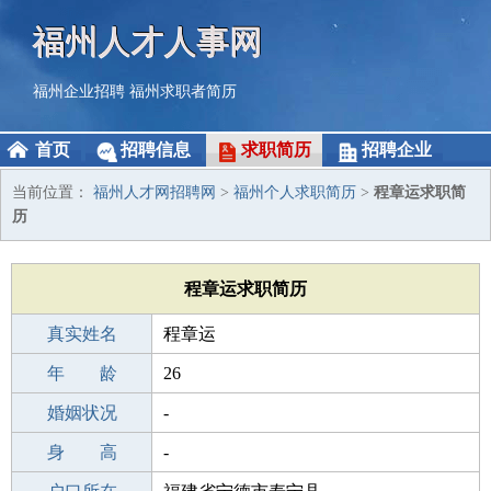
福州人才人事网
福州企业招聘
福州求职者简历
首页
招聘信息
求职简历
招聘企业
当前位置：
福州人才网招聘网
>
福州个人求职简历
>
程章运求职简
历
程章运求职简历
真实姓名
程章运
性 别
年 龄
男
26
出生年月
婚姻状况
2000-01-23
-
学 历
身 高
初中
-