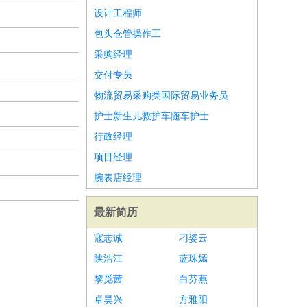
设计工程师
包头仓管操作工
采购经理
交付专员
物流贸易采购类国际贸易业务员
护士新生儿救护车随车护士
行政经理
项目经理
腕表店经理
最新简历
寇志诚
刁姿云
陕浩江
蓝珠嫣
黎觅茜
白芬燕
卓昊兴
方雅阳