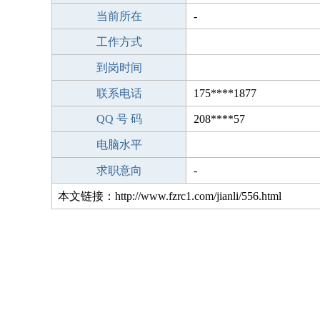
当前所在
-
工作方式
到岗时间
联系电话
175****1877
QQ 号 码
208****57
电脑水平
求职意向
-
本文链接：http://www.fzrc1.com/jianli/556.html