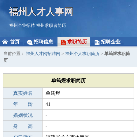
福州人才人事网
福州企业招聘
福州求职者简历
首页
招聘信息
求职简历
招聘企业
当前位置：
福州人才网招聘网
>
福州个人求职简历
>
单筠煜求职简
历
单筠煜求职简历
真实姓名
单筠煜
性 别
年 龄
女
41
出生年月
婚姻状况
1985-11-23
-
学 历
身 高
初中
-