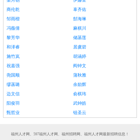
柴月朝
伊娜萱
商伦乾
辜齐佑
邹雨楷
郜海琳
冯薇倩
麻棋川
黎芳华
储菡莲
和泽睿
居虞碧
施竹岚
胡涵婷
祝嘉强
阎钟文
尧国顺
蒲秋雅
缪菡璐
余励辉
边文信
俞棋玮
阳俊羽
武钟皓
甄哲业
钮圣云
福州人才网、597福州人才网、福州招聘网、福州人才网最新招聘信息！