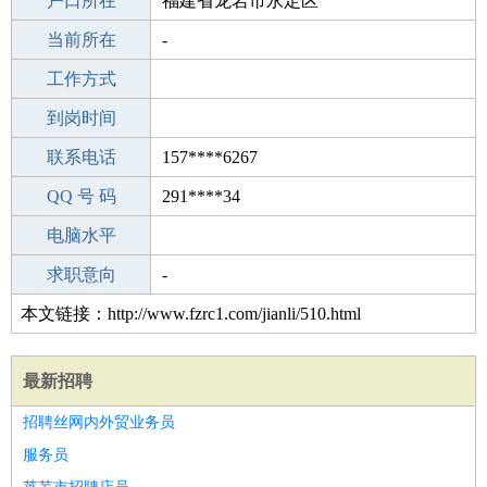
毕业学校
户口所在
重庆铁炉学校
福建省龙岩市永定区
所学专业
当前所在
-
-
工作经验
工作方式
15
驾 照
到岗时间
A照
期望月薪
联系电话
157****6267
手机号码
QQ 号 码
157****6267
291****34
微信号码
电脑水平
157****6267
外语水平
求职意向
-
本文链接：http://www.fzrc1.com/jianli/510.html
最新招聘
招聘丝网内外贸业务员
服务员