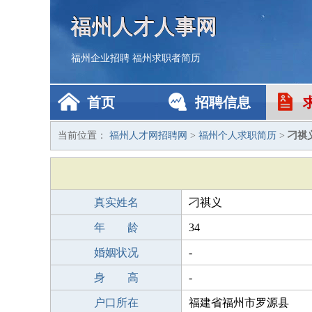
福州人才人事网
福州企业招聘
福州求职者简历
首页
招聘信息
当前位置：
福州人才网招聘网
>
福州个人求职简历
>
刁祺
真实姓名
刁祺义
年 龄
34
婚姻状况
-
身 高
-
户口所在
福建省福州市罗源县