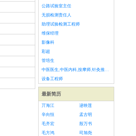
公路试验室主任
无损检测责任人
助理试验检测工程师
维保经理
影像科
彩超
管培生
中医医生,中医内科,按摩师,针灸推拿,中医骨伤科,中西医结合
设备工程师
最新简历
丌海江
逯映莲
辛向恒
孟古明
毛齐宏
殷万书
毛方鸿
司旭尧