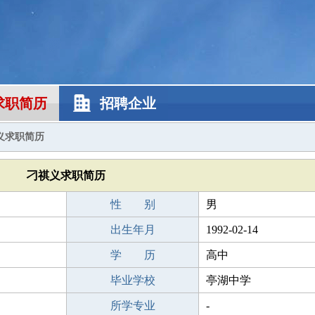
求职简历
招聘企业
义求职简历
刁祺义求职简历
性 别
男
出生年月
1992-02-14
学 历
高中
毕业学校
亭湖中学
所学专业
-