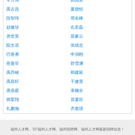
辛方博
郭国景
禹古昌
夏德恒
段智玮
邓名峰
赵娅珍
右若磊
房世英
苗豪云
阳文语
张靖忠
巴善勇
申润刚
燕曼菲
舒雪渊
禹乔峻
和建延
禹昌轩
干健贤
唐鼎庭
辜幽全
师梨翔
居霎欣
礼鹏瀚
齐惠琪
福州人才网、597福州人才网、福州招聘网、福州人才网最新招聘信息！