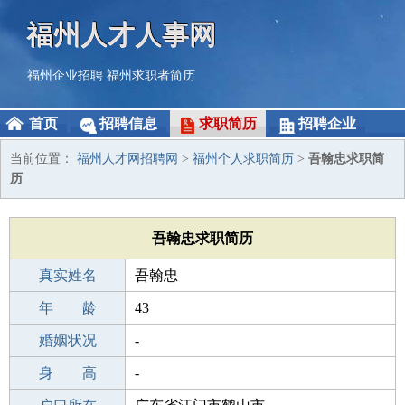
福州人才人事网
福州企业招聘
福州求职者简历
首页
招聘信息
求职简历
招聘企业
当前位置：
福州人才网招聘网
>
福州个人求职简历
>
吾翰忠求职简
历
吾翰忠求职简历
真实姓名
吾翰忠
性 别
年 龄
男
43
出生年月
婚姻状况
1983-05-01
-
学 历
身 高
成人教育
-