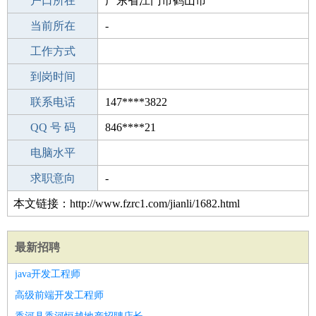
毕业学校
户口所在
成人教育
广东省江门市鹤山市
所学专业
当前所在
-
-
工作经验
工作方式
18
驾 照
到岗时间
未知
期望月薪
联系电话
147****3822
手机号码
QQ 号 码
147****3822
846****21
微信号码
电脑水平
147****3822
外语水平
求职意向
-
本文链接：http://www.fzrc1.com/jianli/1682.html
最新招聘
java开发工程师
高级前端开发工程师