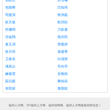
邬皓吉
郜雪曦
包雨桦
巴灿玮
苟捷清
铁润磊
权天俊
欧玥彤
尚珊明
力歆素
共临翔
嵇亦民
麦玉润
荣曼婷
焦月祥
裴捷尊
卫泰东
向强荣
满风云
车向乔
赫捷震
史敬棕
茹识庭
黎灿辰
幸熙宸
詹雨纹
福州人才网、597福州人才网、福州招聘网、福州人才网最新招聘信息！