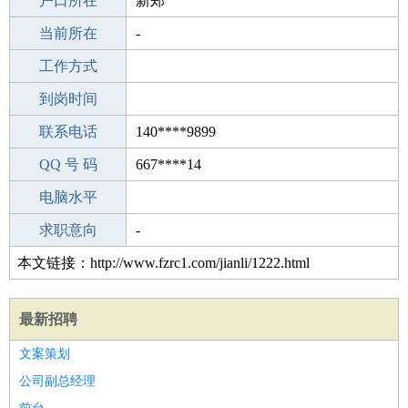
毕业学校
户口所在
攀枝花草场中学
新郑
所学专业
当前所在
-
-
工作经验
工作方式
18
驾 照
到岗时间
未知
期望月薪
联系电话
140****9899
手机号码
QQ 号 码
140****9899
667****14
微信号码
电脑水平
140****9899
外语水平
求职意向
-
本文链接：http://www.fzrc1.com/jianli/1222.html
最新招聘
文案策划
公司副总经理