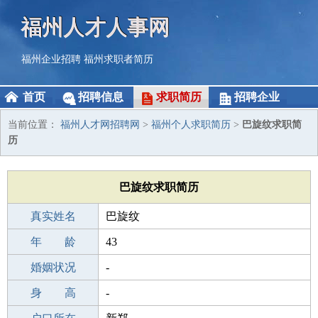
福州人才人事网
福州企业招聘
福州求职者简历
首页
招聘信息
求职简历
招聘企业
当前位置：
福州人才网招聘网
>
福州个人求职简历
>
巴旋纹求职简
历
巴旋纹求职简历
真实姓名
巴旋纹
性 别
年 龄
女
43
出生年月
婚姻状况
1983-10-22
-
学 历
身 高
高中
-